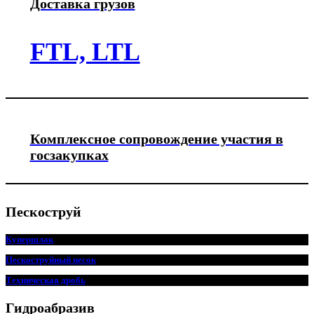
Доставка грузов
FTL, LTL
Комплексное сопровождение участия в
госзакупках
Пескоструй
Купершлак
Пескоструйный песок
Техническая дробь
Гидроабразив