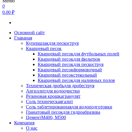
Меню
0
0.00 ₽
Основной сайт
Главаная
Купершлак
для пескоструя
Кварцевый песок
Кварцевый песок
для футбольных полей
Кварцевый песок
для фильтров
Кварцевый песок
для пескоструя
Кварцевый песок
формовочный
Кварцевый песок
стекольный
Кварцевый песок
для наливных полов
Техническая дробь
для дробеструя
Аргиллит
для водоочистки
Резиновая крошка
гранулят
Соль техническая
галит
Соль таблетированная
для водоподготовки
Гранатовый песок
для гидроабразива
Цемент
М400, М500
Компания
О нас