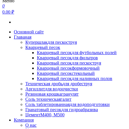
Меню
0
0.00 ₽
Основной сайт
Главаная
Купершлак
для пескоструя
Кварцевый песок
Кварцевый песок
для футбольных полей
Кварцевый песок
для фильтров
Кварцевый песок
для пескоструя
Кварцевый песок
формовочный
Кварцевый песок
стекольный
Кварцевый песок
для наливных полов
Техническая дробь
для дробеструя
Аргиллит
для водоочистки
Резиновая крошка
гранулят
Соль техническая
галит
Соль таблетированная
для водоподготовки
Гранатовый песок
для гидроабразива
Цемент
М400, М500
Компания
О нас