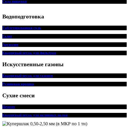
Сода пищевая
Водоподготовка
Таблетированная соль
Галит
Аргиллит
Кварцевый песок для фильтров
Искусственные газоны
Кварцевый песок для
г
азонов
Резиновая крошка
Сухие смеси
Цемент
Кварцевый песок для наливных полов