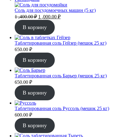
товар
Соль для посудомоечных машин (5 кг)
Первоначальная
Текущая
1 ,400.00
₽
1 ,000.00
₽
цена
цена:
составляла
1
В корзину
1
,000.00 ₽.
,400.00 ₽.
Таблетированная соль Гейзер (мешок 25 кг)
650.00
₽
В корзину
Таблетированная соль Барьер (мешок 25 кг)
650.00
₽
В корзину
Таблетированная соль Руссоль (мешок 25 кг)
600.00
₽
В корзину