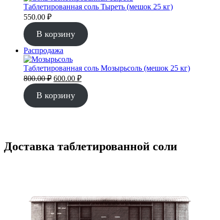
Таблетированная соль Тыреть (мешок 25 кг)
550.00
₽
В корзину
Продаваемый
Распродажа
товар
Таблетированная соль Мозырьсоль (мешок 25 кг)
Первоначальная
Текущая
800.00
₽
600.00
₽
цена
цена:
составляла
В корзину
600.00 ₽.
800.00 ₽.
Доставка таблетированной соли