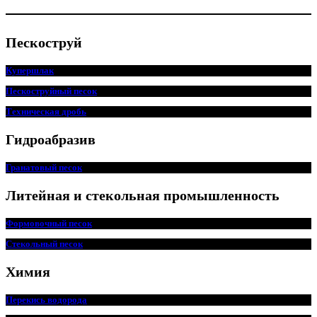
Пескоструй
Купершлак
Пескоструйный песок
Техническая дробь
Гидроабразив
Гранатовый песок
Литейная и стекольная промышленность
Формовочный песок
Стекольный песок
Химия
Перекись водорода