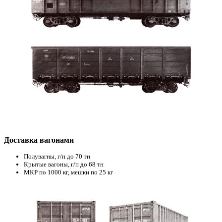
Доставка вагонами
Полувагны, г/п до 70 тн
Крытые вагоны, г/п до 68 тн
МКР по 1000 кг, мешки по 25 кг